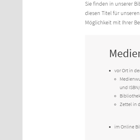
Sie finden in unserer B
diesen Titel für unsere
Möglichkeit mit Ihrer 
Medie
vor Ort in de
Medienwun
und ISBN/
Biblioth
Zettel in
im Online Bi