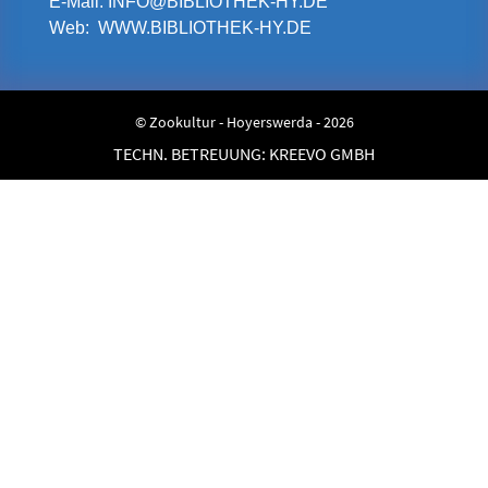
E-Mail:
INFO@BIBLIOTHEK-HY.DE
Web:
WWW.BIBLIOTHEK-HY.DE
© Zookultur - Hoyerswerda - 2026
TECHN. BETREUUNG:
KREEVO GMBH