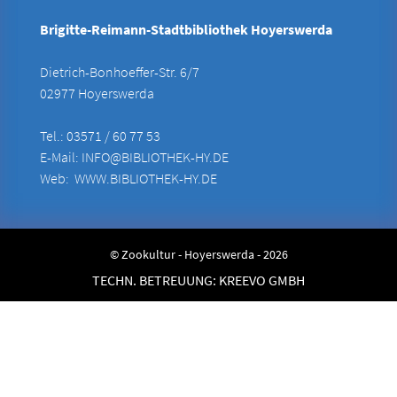
Brigitte-Reimann-Stadtbibliothek Hoyerswerda
Dietrich-Bonhoeffer-Str. 6/7
02977 Hoyerswerda
Tel.: 03571 / 60 77 53
E-Mail:
INFO@BIBLIOTHEK-HY.DE
Web:
WWW.BIBLIOTHEK-HY.DE
© Zookultur - Hoyerswerda - 2026
TECHN. BETREUUNG:
KREEVO GMBH