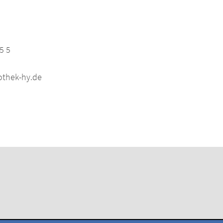
5 5
othek-hy.de