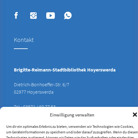
Kontakt
Brigitte-Reimann-Stadtbibliothek Hoyerswerda
Dietrich-Bonhoeffer-Str. 6/7
02977 Hoyerswerda
Tel.: 03571 / 60 77 53
E-Mail:
INFO@BIBLIOTHEK-HY.DE
Einwilligung verwalten
Web:
WWW.BIBLIOTHEK-HY.DE
Um dir ein optimales Erlebnis zu bieten, verwenden wir Technologien wie Cookies,
um Geräteinformationen zu speichern und/oder darauf zuzugreifen. Wenn du diesen
Technologien zustimmst, können wir Daten wie das Surfverhalten oder eindeutige