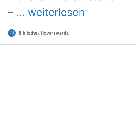
Medienkisten
– …
weiterlesen
Bibliothek Hoyerswerda